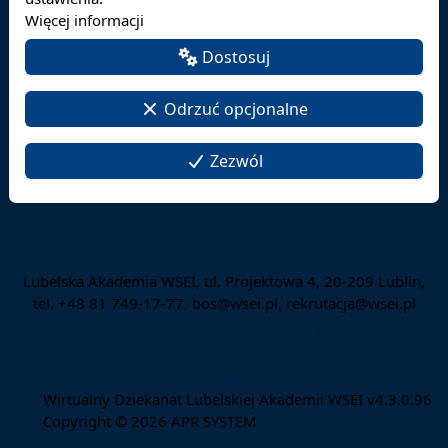
Więcej informacji
Dostosuj
Odrzuć opcjonalne
Zezwól
Lubelska Akademia WSEI, ul. Projektowa 4, 20-209 Lublin,
tel. +48 81 749-17-77, bos@wsei.pl, rekrutacja@wsei.pl
Mapa strony
Deklaracja dostępności
Zmień ustawienia cookies
Wirtualny Dziekanat Lubelskiej Akademii WSEI v4.3.0.96
Copyright © 2026
APR SYSTEM