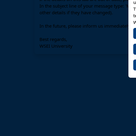
u
In the subject line of your message type: 'Ma
T
other details if they have changed).
t
W
In the future, please inform us immediately o
Best regards,
WSEI University