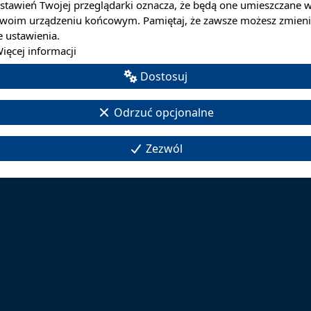
stawień Twojej przeglądarki oznacza, że będą one umieszczane 
iling address update' and in the body of the message: your name
woim urządzeniu końcowym. Pamiętaj, że zawsze możesz zmieni
e ustawienia.
ięcej informacji
f any changes to your residential address, telephone number or e
Dostosuj
Odrzuć opcjonalne
Zezwól