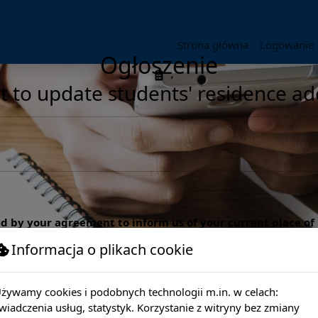
Strona główna
Logowanie
Ogłoszenie
t to update students' residence ad
ged by your agreement to inform us of your current place o
Informacja o plikach cookie
ity and efficiency of communication.
żywamy cookies i podobnych technologii m.in. w celach:
rtual Dean's Office under the Your data/addresses/mailing address
wiadczenia usług, statystyk. Korzystanie z witryny bez zmiany
se send updated details to: englishoffice@wsei.pl.