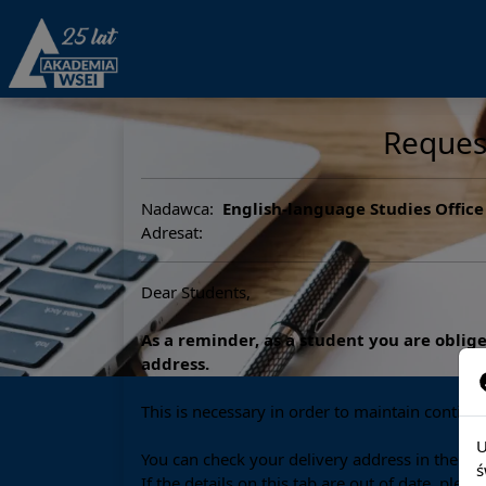
Reques
Nadawca:
English-language Studies Office
Adresat:
Dear Students,
As a reminder, as a student you are obli
address.
This is necessary in order to maintain continu
U
You can check your delivery address in the Vi
ś
If the details on this tab are out of date, plea