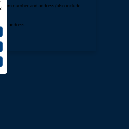
w
, album number and address (also include
ć
mail address.