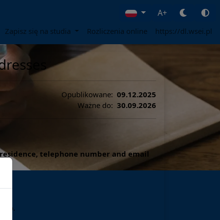
A+
Zapisz się na studia
Rozliczenia online
https://dl.wsei.pl
dresses
Opublikowane:
09.12.2025
Ważne do:
30.09.2026
f residence, telephone number and email
 tab.